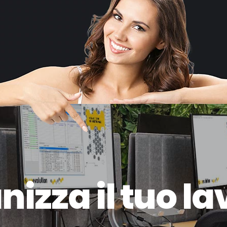
a
n
i
z
z
a
i
l
t
u
o
l
a