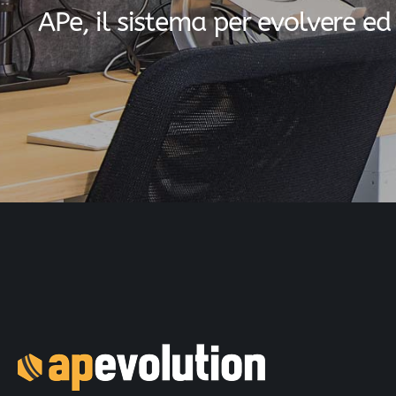
A
P
e
,
i
l
s
i
s
t
e
m
a
p
e
r
e
v
o
l
v
e
r
e
e
d