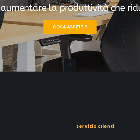
a
u
m
e
n
t
a
r
e
l
a
p
r
o
d
u
t
t
i
v
i
t
à
c
h
e
r
i
d
COSA ASPETTI?
servizio clienti