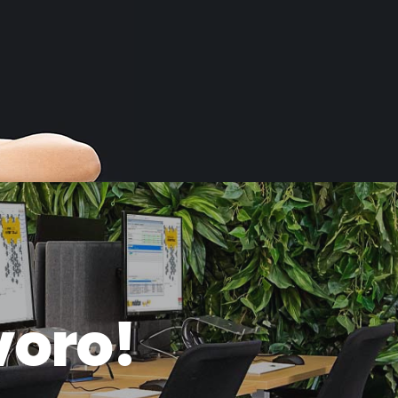
v
o
r
o
!