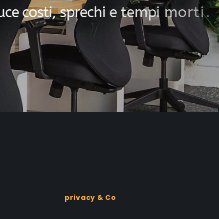
u
c
e
c
o
s
t
i
,
s
p
r
e
c
h
i
e
t
e
m
p
i
m
o
r
t
i
.
privacy & Co