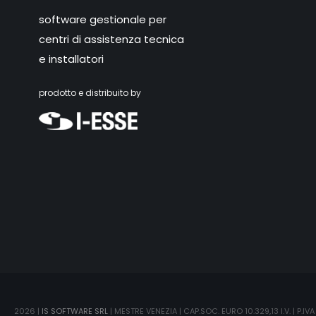
software gestionale per
centri di assistenza tecnica
e installatori
prodotto e distribuito by
2026 |
IS SOFTWARE SRL
| MESTRE VENEZIA | CAP.SOC. EURO 10.329,13 I.V. | P.I