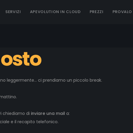
SERVIZI
APEVOLUTION IN CLOUD
PREZZI
PROVALO
gosto
ano leggermente… ci prendiamo un piccolo break.
 mattino.
 vi chiediamo di
inviare una mail
a:
iale e il recapito telefonico.