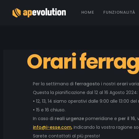
HOME
FUNZIONALITÀ
Orari ferra
Per la settimana di
ferragosto
i nostri
orari
vari
Questa la pianificazione dal 12 al 16 Agosto 2024:
•
12, 13, 14 siamo operativi dalle 9:00 alle 13:00 del
•
15 e 16 chiuso.
In caso di
reali urgenze
pomeridiane e
per il 16
,
info@i-esse.com
,
indicando la vostra ragione soc
Sarete contattati al più presto!