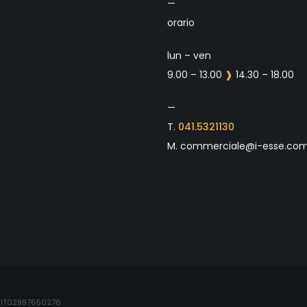
—
orario
lun – ven
9.00 – 13.00
❱
14.30 – 18.00
—
T.
041.5321130
M. commerciale@i-esse.co
VA IT02997650276