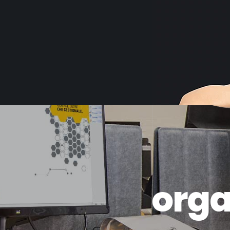
o
r
g