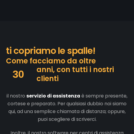
t
i
c
o
p
r
i
a
m
o
l
e
s
p
a
l
l
e
!
C
o
m
e
f
a
c
c
i
a
m
o
d
a
o
l
t
r
e
a
n
n
i
,
c
o
n
t
u
t
t
i
i
n
o
s
t
r
i
30
c
l
i
e
n
t
i
il nostro
servizio di assistenza
è sempre presente,
cortese e preparato. Per qualsiasi dubbio noi siamo
qui, ad una semplice chiamata di distanza; oppure,
puoi scegliere di scriverci.
Inoltre, il nostro software per centri di assistenza