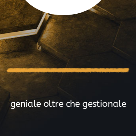
g
e
n
i
a
l
e
o
l
t
r
e
c
h
e
g
e
s
t
i
o
n
a
l
e